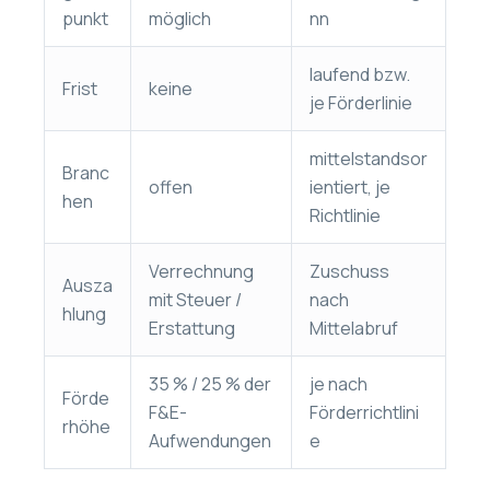
punkt
möglich
nn
laufend bzw.
Frist
keine
je Förderlinie
mittelstandsor
Branc
offen
ientiert, je
hen
Richtlinie
Verrechnung
Zuschuss
Ausza
mit Steuer /
nach
hlung
Erstattung
Mittelabruf
35 % / 25 % der
je nach
Förde
F&E-
Förderrichtlini
rhöhe
Aufwendungen
e