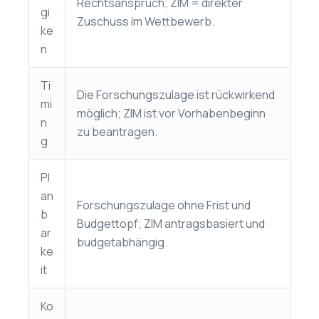
Rechtsanspruch; ZIM = direkter
gi
Zuschuss im Wettbewerb.
ke
n
Ti
Die Forschungszulage ist rückwirkend
mi
möglich; ZIM ist vor Vorhabenbeginn
n
zu beantragen.
g
Pl
an
Forschungszulage ohne Frist und
b
Budgettopf; ZIM antragsbasiert und
ar
budgetabhängig.
ke
it
Ko