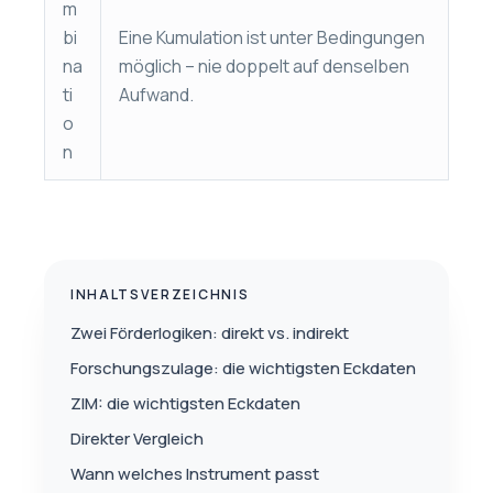
m
bi
Eine Kumulation ist unter Bedingungen
na
möglich – nie doppelt auf denselben
ti
Aufwand.
o
n
INHALTSVERZEICHNIS
Zwei Förderlogiken: direkt vs. indirekt
Forschungszulage: die wichtigsten Eckdaten
ZIM: die wichtigsten Eckdaten
Direkter Vergleich
Wann welches Instrument passt