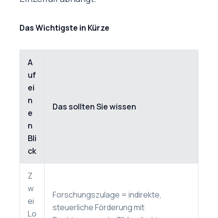
Das Wichtigste in Kürze
A
uf
ei
n
Das sollten Sie wissen
e
n
Bli
ck
Z
w
Forschungszulage = indirekte,
ei
steuerliche Förderung mit
Lo