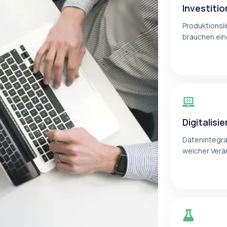
Investiti
Produktionsl
brauchen ein
Digitalis
Datenintegrat
welcher Verä