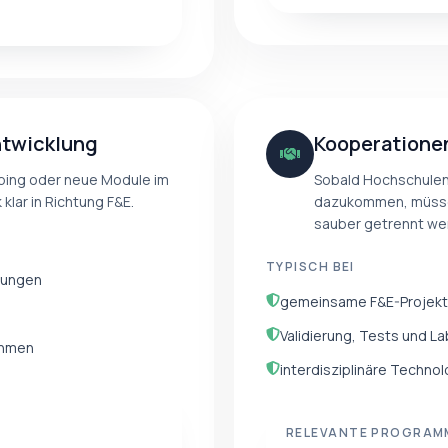
ntwicklung
Kooperatione
yping oder neue Module im
Sobald Hochschulen,
 klar in Richtung F&E.
dazukommen, müssen
sauber getrennt we
TYPISCH BEI
lungen
gemeinsame F&E-Projekte
Validierung, Tests und L
ehmen
interdisziplinäre Techno
RELEVANTE PROGRAM