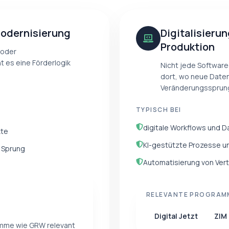
modernisierung
Digitalisieru
Produktion
 oder
 es eine Förderlogik
Nicht jede Software
dort, wo neue Daten
Veränderungssprung
TYPISCH BEI
digitale Workflows und D
kte
KI-gestützte Prozesse u
 Sprung
Automatisierung von Vert
RELEVANTE PROGRAM
Digital Jetzt
ZIM
amme wie GRW relevant